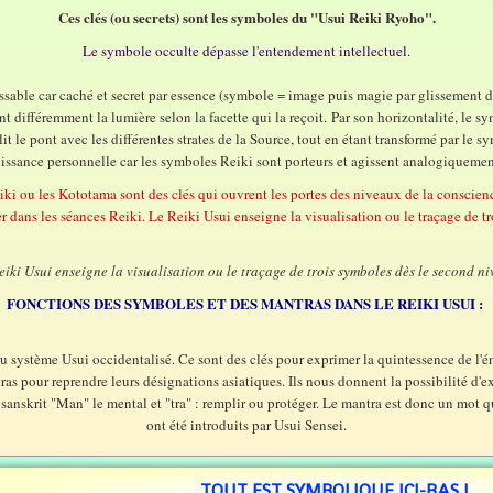
Ces clés (ou secrets) sont les symboles du "Usui Reiki Ryoho".
Le symbole occulte dépasse l'entendement intellectuel.
able car caché et secret par essence (symbole = image puis magie par glissement de 
nt différemment la lumière selon la facette qui la reçoit. Par son horizontalité, le s
ablit le pont avec les différentes strates de la Source, tout en étant transformé par le s
issance personnelle car les symboles Reiki sont porteurs et agissent analogiqueme
ki ou les Kototama sont des clés qui ouvrent les portes des niveaux de la conscie
er dans les séances Reiki. Le Reiki Usui enseigne la visualisation ou le traçage de 
eiki Usui enseigne la visualisation ou le traçage de trois symboles dès le second ni
FONCTIONS DES SYMBOLES ET DES MANTRAS DANS LE REIKI USUI :
 système Usui occidentalisé. Ce sont des clés pour exprimer la quintessence de l'éne
s pour reprendre leurs désignations asiatiques. Ils nous donnent la possibilité d'ex
sanskrit "Man" le mental et "tra" : remplir ou protéger. Le mantra est donc un mot qui
ont été introduits par Usui Sensei.
TOUT EST SYMBOLIQUE ICI-BAS !