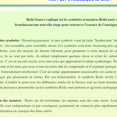
Reiki Source explique ici les symboles et mantras Reiki mais v
franchissant une nouvelle étape pour retrouver l'essence de l'enseign
 des symboles
: Etymologiquement, le mot symbole vient du latin "Symbolium" dé
ant : lier ensemble, jeter ensemble, réunir. Les symboles sont donc beaucoup plus
boles, sont des moyens de décrire l'abstrait, pour permettre à votre mental de sai
s, ils ne sont pas réels, ils relient simplement quelque chose et n’ont de valeu
ns. C’est un accord conclu avec tous ceux qui apprennent la même symbologie. Tout
sme et les mots que nous avons inventés afin de comprendre et d’exprimer quelque
 l'entendement intellectuel. C'est un terme apparemment insaisissable car caché e
gie par glissement de lettre). Par son horizontalité, le symbole Reiki révèle l'i
ité, il établit le pont avec les différentes strates de la Source, tout en étant transf
tre puissance personnelle car les symboles Reiki sont porteurs et agissent analogiq
on des mantras
: Basés sur des kototamas, les mantras sont des sons sacrés. Leur
 Ils sont indépendants et par conséquent, permettent de contacter plus rapidemen
tilisation en synergie des deux outils.