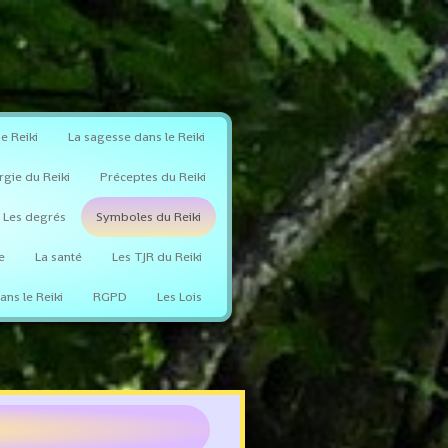
e Reiki
La sagesse dans le Reiki
rgie du Reiki
Préceptes du Reiki
Les degrés
Symboles du Reiki
e
La santé
Les TJR du Reiki
ans le Reiki
RGPD
Les Lois