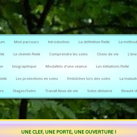
lum
Mon parcours
Introduction
La définition Reiki
La méthod
iki
Le chemin Reiki
Comprendre les soins
Choix de vie
L'éne
ue
biographique
Modalités d'une séance
Les initiations Reiki
eiki
Les protections en soins
Embûches lors des soins
La maladi
tre
Stages/Soins
Travail lieux de vie
Soins distance
Beauté d
UNE CLEF, UNE PORTE, UNE OUVERTURE !