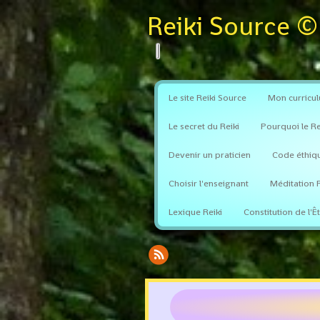
Reiki Source ©
Le site Reiki Source
Mon curricu
Le secret du Reiki
Pourquoi le Re
Devenir un praticien
Code éthiq
Choisir l'enseignant
Méditation R
Lexique Reiki
Constitution de l'Ê