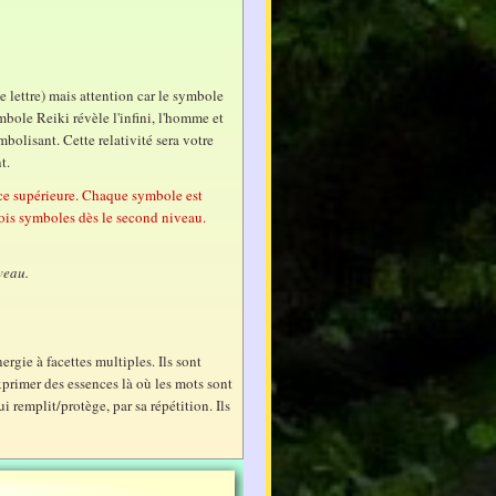
lettre) mais attention car le symbole
ymbole Reiki révèle l'infini, l'homme et
ymbolisant. Cette relativité sera votre
nt.
nce supérieure. Chaque symbole est
trois symboles dès le second niveau.
veau.
rgie à facettes multiples. Ils sont
primer des essences là où les mots sont
 remplit/protège, par sa répétition. Ils