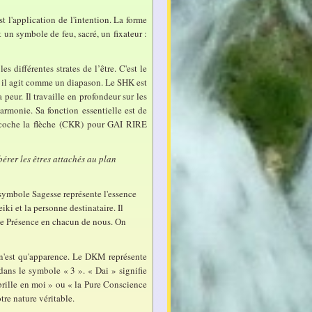
t l'application de l'intention. La forme
 un symbole de feu, sacré, un fixateur :
 différentes strates de l’être. C'est le
n, il agit comme un diapason. Le SHK est
a peur. Il travaille en profondeur sur les
harmonie. Sa fonction essentielle est de
 décoche la flèche (CKR) pour GAI RIRE
bérer les êtres attachés au plan
e symbole Sagesse représente l'essence
ki et la personne destinataire. Il
nelle Présence en chacun de nous. On
 n'est qu'apparence. Le DKM représente
ans le symbole « 3 ». « Dai » signifie
brille en moi » ou « la Pure Conscience
tre nature véritable.