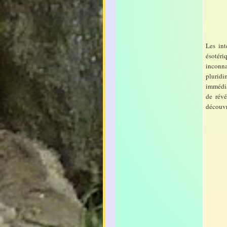
Les int
ésotéri
inconnai
pluridi
immédiat
de révé
découvr