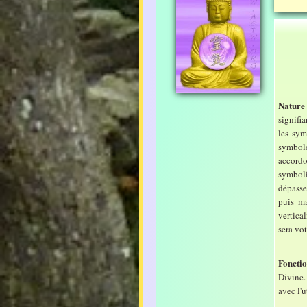
Nature
signifi
les sym
symbole
accordo
symboli
dépasse
puis ma
vertical
sera vo
Foncti
Divine.
avec l'u