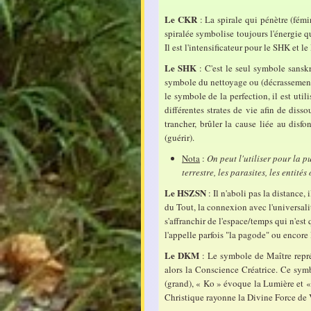
Le CKR
: La spirale qui pénètre (fémin
spiralée symbolise toujours l'énergie q
Il est l'intensificateur pour le SHK et 
Le SHK
: C'est le seul symbole sanskri
symbole du nettoyage ou (décrassement, 
le symbole de la perfection, il est utili
différentes strates de vie afin de diss
trancher, brûler la cause liée au dis
(guérir).
Nota
:
On peut l'utiliser pour la p
terrestre, les parasites, les entit
Le HSZSN
: Il n'aboli pas la distance,
du Tout, la connexion avec l'universalit
s'affranchir de l'espace/temps qui n'est 
l'appelle parfois "la pagode" ou encore 
Le DKM
: Le symbole de Maître repré
alors la Conscience Créatrice. Ce sym
(grand), « Ko » évoque la Lumière et «
Christique rayonne la Divine Force de V