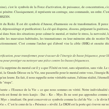
ine), c'est le symbole de la Force d'activation, de puissance, de concentration, c'es
ui pénètre. Classiquement, il représente un centrage, une commande, un ordre. C'est
le HSZSN.
t du Reiki. Il est dit symbole d'Amour, d'harmonie ou de transformation. Il perce les
dépoussiérage et purification). La clé qui disperse, dissous, préparant la guériso
sé dans bien des situations pour calmer le mental, et traiter le stress, la nervosité, l
oudre les mauvaises habitudes, les traumatismes ou leur mémoire afin de recréer l'
fonctionnement. C'est comme l'archer qui d'abord vise la cible (SHK) et ensuite
urification, pour transformer, pour évacuer de l'énergie de basse fréquence, pour li
és ou pour protéger ou nettoyer une pièce contre les basses fréquences.
 il la supprime du mental car il y a que l'Unité en tout, sans séparation, sans vide. L
é, la Grande Déesse ou la Vie, une passerelle pour le mental entre vous, l'énergie Rei
qu'un leurre. En fait, il nous rappelle notre véritable nature, l'ultime réalité, l'éter
le "stupa".
sente « l'Essence de la Vie » ce que nous sommes en vérité. Notre individualité
bole est formé de trois kanjis : Dai – Ko – Myo. Ils ne sont pas appondus comme d
 Myo » irradiant. On peut concevoir ce symbole comme la clef de Vie : « le divin 
ie ». C’est le cœur de la « Présence » révélé. Le DKM est la porte qui s’ouvre sur no