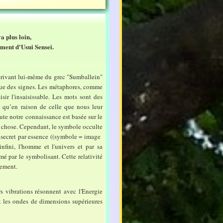
a plus loin,
ement d'Usui Sensei.
rivant lui-même du grec "Sumballein"
 que des signes. Les métaphores, comme
sir l'insaisissable. Les mots sont des
r qu’en raison de celle que nous leur
e notre connaissance est basée sur le
 chose. Cependant, le symbole occulte
t secret par essence ((symbole = image
nfini, l'homme et l'univers et par sa
ormé par le symbolisant. Cette relativité
uement.
s vibrations résonnent avec l'Energie
t les ondes de dimensions supérieures