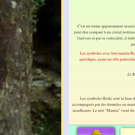
C'est un terme apparemment insaisiss
peut être comparé à un cristal restitua
l'univers et par sa verticalité, il ét
pu
Les symboles avec leur mantra Rei
spécifique, ayant un rôle particuli
Le R
Les symboles Reiki sont la base du
accompagnés par des formules ou mantra
insuffisants. Le mot "Mantra" vient du 