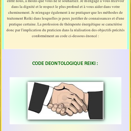
entre nous, à moins que vous ne le souhaitiez. Je m'engage à vous recevoir
dans la dignité et le respect le plus profond et à vous aider dans votre
Symboles du Reiki
cheminement. Je m'engage également à ne pratiquer que les méthodes de
traitement Reiki dans lesquelles je peux justifier de connaissances et d'une
Choisir l'enseignant
pratique certaine. La profession de thérapeute énergétique se caractérise
donc par l'implication du praticien dans la réalisation des objectifs précités
Méditation Reiki
conformément au code ci-dessous énoncé :
Les protections en soins
Embûches lors des soins
CODE DEONTOLOGIQUE REIKI :
La maladie
La santé
Les TJR du Reiki
Lexique Reiki
Constitution de l'Être
Stages/Soins