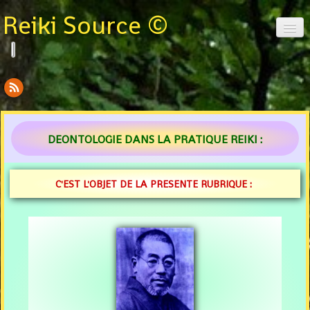
Reiki Source ©
Le site Reiki Source
Mon curriculum
DEONTOLOGIE DANS LA PRATIQUE REIKI :
Mon parcours
Introduction
C'EST L'OBJET DE LA PRESENTE RUBRIQUE :
La définition Reiki
La méthode Reiki
La sagesse dans le Reiki
Le secret du Reiki