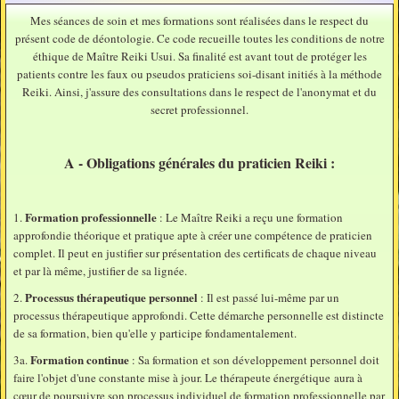
Mes séances de soin et mes formations sont réalisées dans le respect du
Travail lieux de vie
présent code de déontologie. Ce code recueille toutes les conditions de notre
éthique de Maître Reiki Usui. Sa finalité est avant tout de protéger les
Soins distance
patients contre les faux ou pseudos praticiens soi-disant initiés à la méthode
Reiki. Ainsi, j'assure des consultations dans le respect de l'anonymat et du
Beauté dans le Reiki
secret professionnel.
RGPD
A - Obligations générales du praticien Reiki :
Les Lois
Formation professionnelle
1.
: Le Maître Reiki a reçu une formation
approfondie théorique et pratique apte à créer une compétence de praticien
complet. Il peut en justifier sur présentation des certificats de chaque niveau
et par là même, justifier de sa lignée.
Processus thérapeutique personnel
2.
: Il est passé lui-même par un
processus thérapeutique approfondi. Cette démarche personnelle est distincte
de sa formation, bien qu'elle y participe fondamentalement.
Formation continue
3a.
: Sa formation et son développement personnel doit
faire l'objet d'une constante mise à jour. Le thérapeute énergétique aura à
cœur de poursuivre son processus individuel de formation professionnelle par