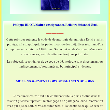
Pourquoi le Reiki
Le chemin Reiki
Comprendre les soins
Philippe BLOT, Maître-enseignant en Reiki traditionnel Usui.
Choix de vie
__________
Cette rubrique présente le code de déontologie du praticien Reiki et ainsi
L'énergie du Reiki
protège, s'il est appliqué, les patients contre des préjudices résultant d'un
comportement contraire à l'éthique. Son objet est de s'assurer qu'en toutes
Préceptes du Reiki
circonstances, leur sécurité sera toujours prioritaire.
Devenir un praticien
Les objectifs secondaires de ce code de déontologie sont directement ou
indirectement subordonnés au but principal ci-dessus.
Code éthique
biographique
MON ENGAGEMENT LORS DES SEANCES DE SOINS
Modalités d'une séance
Je reconnais votre droit à la confidentialité la plus absolue dans la
Les initiations Reiki
relation guérisseur-patient. Je m'engage à ne partager aucune information
avec qui que ce soit, ni vos coordonnées, ni la teneur de ce qui se sera dit
Les degrés